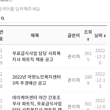
번
조회
제목
글쓴이
날짜
호
2
2022
무료급식사업 담당 사회복
301
2
관리자
-12-2
지사 파트직 채용 공고
5
9
0
2
2022
2022년 아현노인복지센터
288
2
관리자
-12-1
3차 추경예산 공고
9
8
3
데이케어센터 야간 간호조
2
2022
무사 파트직, 무료급식사업
301
2
관리자
-12-0
담당 사회복지사 파트직 채
9