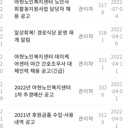
2
아현노인복지센터 노인사
2022
317
2
회활동지원사업 담당자 채
관리자
-07-0
9
2
용 공고
4
2
2022
일상회복! 경로식당 운영 재
316
2
관리자
-04-2
개 알림
1
1
6
2
아현노인복지센터 데이케
2022
321
2
어센터 야간 간호조무사 대
관리자
-04-1
1
0
체인력 채용 공고(긴급)
1
2
2022
2022년 아현노인복지센터
332
1
관리자
-04-0
1차 추경예산 공고
0
9
1
2
2022
2021년 후원금품 수입·사용
312
1
관리자
-04-0
내역 공고
3
8
1