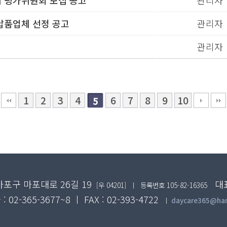
 평가위원회 모집 공고
관리자
납품업체 선정 공고
관리자
관리자
1
2
3
4
6
7
8
9
10
5
포구 마포대로 26길 19
대표자
[우 04201]
ㅣ 등록번호 105-82-16365
 02-365-3677~8 ㅣ FAX : 02-393-4722
ㅣ
daycare365@han