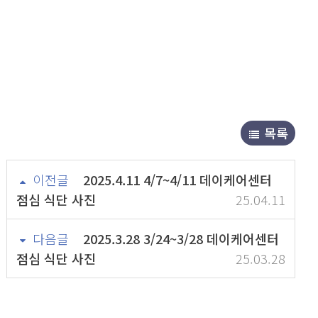
목록
이전글
2025.4.11 4/7~4/11 데이케어센터
점심 식단 사진
25.04.11
다음글
2025.3.28 3/24~3/28 데이케어센터
점심 식단 사진
25.03.28