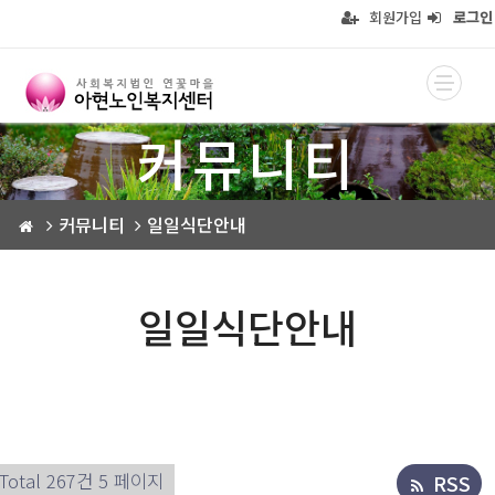
회원가입
로그인
커뮤니티
커뮤니티
일일식단안내
일일식단안내
Total 267건
5 페이지
RSS