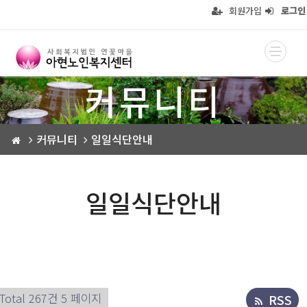
회원가입
로그인
커뮤니티
커뮤니티
일일식단안내
일일식단안내
Total 267건
5 페이지
RSS